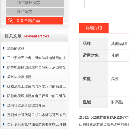
UCC液压滤芯
除尘滤芯
查看全部产品
详细介绍
相关文章
Relevant articles
品牌
其他品牌
滤筒的选择
适用对象
其他
工业安全守护者：阻燃防静电滤筒的技
术原理与应用解析
防静电覆膜滤筒结构全解析：从滤材复
合到整体成型
简述集尘器滤筒
类型
高效
碳粉滤筒工业废气与粉尘治理的隐形卫
士
防静电覆膜滤筒在电子行业中的关键作
性能
耐高温
用
燃油预过滤普优滤器介绍
定期维护替代进口颇尔水滤芯可节省后
210823-002滤芯滤筒FARR207774
续更换成本
自行更换齿轮箱油滤芯需要哪些工具和
山特维克滤芯是过滤系统中的关