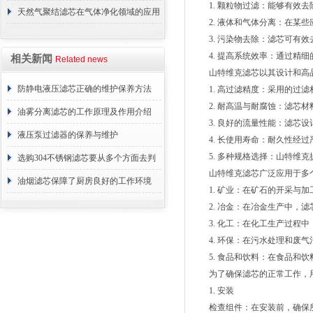
1. 颗粒物过滤：能够有效去
材料？
天然气聚结滤芯在气体净化领域的应用
2. 液体和气体分离：在某些
与重要性
3. 污染物去除：滤芯可有效
4. 提高系统效率：通过精细
相关新闻
Related news
山特维克滤芯以其设计和高品
防静电液压滤芯正确的维护保养方法
1. 高过滤精度：采用的过滤
2. 耐高温与耐腐蚀：滤芯材
油雾分离滤芯的工作原理及作用介绍
3. 良好的流量性能：滤芯设
液压泵过滤器的保养与维护
4. 长使用寿命：耐久性经过
5. 多种规格选择：山特维克
选购304不锈钢滤芯要从多个方面去判
山特维克滤芯广泛应用于多个
断
油烟滤芯保障了厨房良好的工作环境
1. 矿业：在矿石的开采与加
2. 冶金：在冶金生产中，滤
3. 化工：在化工生产过程中
4. 环保：在污水处理和废气
5. 食品和饮料：在食品和饮
为了确保滤芯的正常工作，用
1. 安装
检查组件：在安装前，确保所