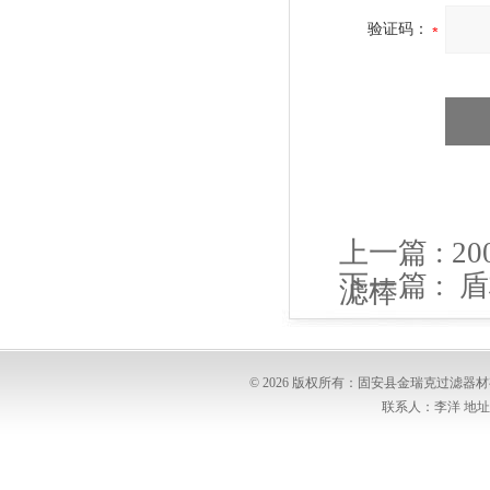
验证码：
上一篇 :
2
下一篇 :
盾
滤棒
© 2026 版权所有：固安县金瑞克过滤
联系人：李洋 地