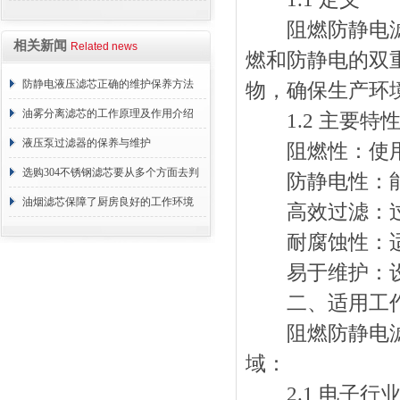
阻燃防静电滤筒
相关新闻
Related news
燃和防静电的双
防静电液压滤芯正确的维护保养方法
物，确保生产环
油雾分离滤芯的工作原理及作用介绍
1.2 主要特
液压泵过滤器的保养与维护
阻燃性：使用阻
选购304不锈钢滤芯要从多个方面去判
防静电性：能
断
油烟滤芯保障了厨房良好的工作环境
高效过滤：过滤
耐腐蚀性：适
易于维护：设
二、适用工作
阻燃防静电滤筒
域：
2.1 电子行