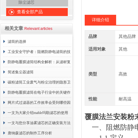
除尘滤芯
查看全部产品
详细介绍
相关文章
Relevant articles
品牌
其他品牌
滤筒的选择
适用对象
其他
工业安全守护者：阻燃防静电滤筒的技
术原理与应用解析
防静电覆膜滤筒结构全解析：从滤材复
合到整体成型
简述集尘器滤筒
类型
高效
碳粉滤筒工业废气与粉尘治理的隐形卫
士
防静电覆膜滤筒在电子行业中的关键作
性能
耐高温
用
网片式过滤器的工作效率会受到哪些因
素的影响？
一文为大家介绍mahle玛勒滤芯的使用
覆膜法兰安装粉
原理
一文与您分享油雾滤芯的正确安装方法
一、阻燃防静电
唐纳森滤芯的制作工序分析
1.1 定义