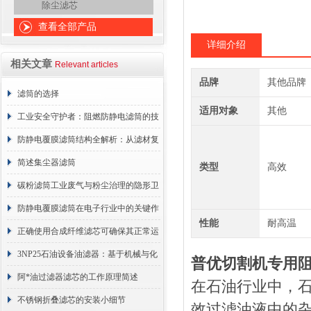
除尘滤芯
查看全部产品
详细介绍
相关文章
Relevant articles
品牌
其他品牌
滤筒的选择
适用对象
其他
工业安全守护者：阻燃防静电滤筒的技
术原理与应用解析
防静电覆膜滤筒结构全解析：从滤材复
合到整体成型
简述集尘器滤筒
类型
高效
碳粉滤筒工业废气与粉尘治理的隐形卫
士
防静电覆膜滤筒在电子行业中的关键作
性能
耐高温
用
正确使用合成纤维滤芯可确保其正常运
行
3NP25石油设备油滤器：基于机械与化
普优切割机专用
学协同的油液净化核心
阿*油过滤器滤芯的工作原理简述
在石油行业中，
不锈钢折叠滤芯的安装小细节
效过滤油液中的