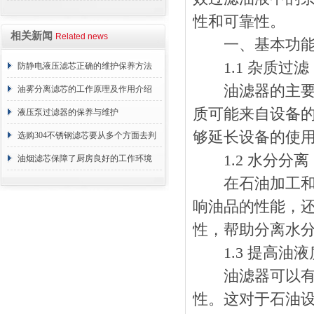
性和可靠性。
相关新闻
Related news
一、基本功
1.1 杂质过滤
防静电液压滤芯正确的维护保养方法
油滤器的主要功
油雾分离滤芯的工作原理及作用介绍
质可能来自设备
液压泵过滤器的保养与维护
够延长设备的使
选购304不锈钢滤芯要从多个方面去判
1.2 水分分离
断
油烟滤芯保障了厨房良好的工作环境
在石油加工和储
响油品的性能，
性，帮助分离水
1.3 提高油液
油滤器可以有效
性。这对于石油