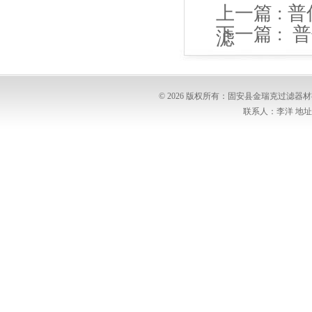
上一篇 :
普
下一篇 :
普
滤
滤筒
© 2026 版权所有：固安县金瑞克过滤
联系人：李洋 地