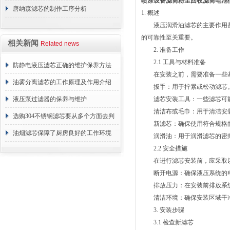
喷涂设备滤筒粉尘回收滤筒电池
唐纳森滤芯的制作工序分析
1. 概述
液压润滑油滤芯的主要作用是
的可靠性至关重要。
相关新闻
Related news
2. 准备工作
2.1 工具与材料准备
防静电液压滤芯正确的维护保养方法
在安装之前，需要准备一些基
油雾分离滤芯的工作原理及作用介绍
扳手：用于拧紧或松动滤芯
液压泵过滤器的保养与维护
滤芯安装工具：一些滤芯可能
清洁布或毛巾：用于清洁安
选购304不锈钢滤芯要从多个方面去判
新滤芯：确保使用符合规格的
断
油烟滤芯保障了厨房良好的工作环境
润滑油：用于润滑滤芯的密
2.2 安全措施
在进行滤芯安装前，应采取以
断开电源：确保液压系统的电
排放压力：在安装前排放系统
清洁环境：确保安装区域干净
3. 安装步骤
3.1 检查新滤芯