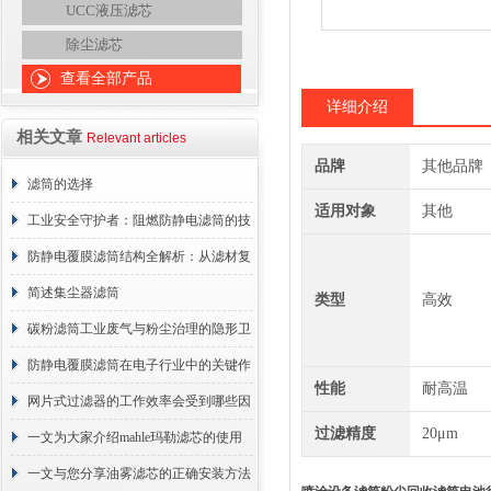
UCC液压滤芯
除尘滤芯
查看全部产品
详细介绍
相关文章
Relevant articles
品牌
其他品牌
滤筒的选择
适用对象
其他
工业安全守护者：阻燃防静电滤筒的技
术原理与应用解析
防静电覆膜滤筒结构全解析：从滤材复
合到整体成型
简述集尘器滤筒
类型
高效
碳粉滤筒工业废气与粉尘治理的隐形卫
士
防静电覆膜滤筒在电子行业中的关键作
性能
耐高温
用
网片式过滤器的工作效率会受到哪些因
过滤精度
20μm
素的影响？
一文为大家介绍mahle玛勒滤芯的使用
原理
一文与您分享油雾滤芯的正确安装方法