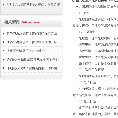
折叠式烟尘净化喷粉设备气体过
障相应解决方法
酒厂PTFE滤芯的这9大特点，你知道哪
一、阻燃防静电滤筒的定义与
1.1 定义
些？
阻燃防静电滤筒是一种专为过
相关新闻
Related news
染物，确保生产环境的洁净及操
1.2 主要特性
防静电液压滤芯正确的维护保养方法
阻燃性：使用阻燃材料，有效
油雾分离滤芯的工作原理及作用介绍
防静电性：能有效消除静电积
液压泵过滤器的保养与维护
高效过滤：过滤材料能够捕捉
耐腐蚀性：适应恶劣化学环境
选购304不锈钢滤芯要从多个方面去判
易于维护：设计便于拆卸和清
断
油烟滤芯保障了厨房良好的工作环境
二、适用工作环境
阻燃防静电滤筒可应用于多种
2.1 电子行业
在电子制造过程中，静电对敏
对产品的影响。这对于集成电路
2.2 化工行业
化工行业常常涉及易燃易爆的
粒，确保车间环境的安全性。同