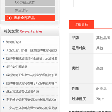
UCC液压滤芯
除尘滤芯
查看全部产品
详细介绍
相关文章
Relevant articles
品牌
其他品牌
滤筒的选择
适用对象
其他
工业安全守护者：阻燃防静电滤筒的技
术原理与应用解析
防静电覆膜滤筒结构全解析：从滤材复
合到整体成型
简述集尘器滤筒
类型
高效
碳粉滤筒工业废气与粉尘治理的隐形卫
士
防静电覆膜滤筒在电子行业中的关键作
性能
耐高温
用
燃油预过滤普优滤器介绍
过滤精度
20μm
定期维护保养可确保防静电液压滤芯的
正常工作
一文与您分享耐高温气体滤芯的常见故