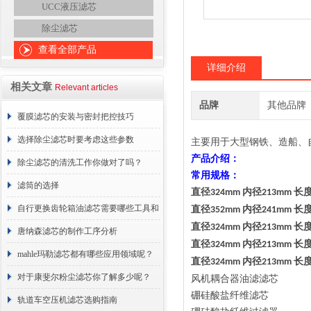
UCC液压滤芯
除尘滤芯
查看全部产品
详细介绍
相关文章
Relevant articles
品牌
其他品牌
覆膜滤芯的安装与密封把控技巧
选择除尘滤芯时要考虑这些参数
主要用于大型钢铁、造船、
产品
介绍
：
除尘滤芯的清洗工作你做对了吗？
常用规格：
滤筒的选择
直径
内径
长
324mm
213mm
自行更换齿轮箱油滤芯需要哪些工具和
直径
内径
长
352mm
241mm
直径
内径
长
324mm
213mm
材料？
唐纳森滤芯的制作工序分析
直径
内径
长
324mm
213mm
mahle玛勒滤芯都有哪些应用领域呢？
直径
内径
长
324mm
213mm
对于康斐尔粉尘滤芯你了解多少呢？
风机耦合器油滤滤芯
硼硅酸盐纤维滤芯
轨道车空压机滤芯选购指南