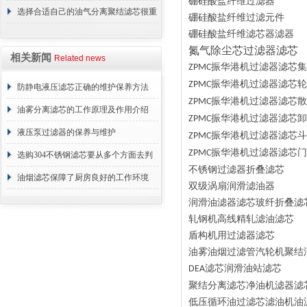
硼硅酸盐纤维过滤器
选择合适自己的油气分离聚结滤芯很重
硼硅酸盐纤维过滤元件
硼硅酸盐纤维滤芯器滤器
要
氮气除尘芯过滤器滤芯
相关新闻
Related news
振华港机
过滤器滤芯
集
ZPMC
振华港机
过滤器滤芯
轮
ZPMC
防静电液压滤芯正确的维护保养方法
振华港机
过滤器滤芯
散
ZPMC
油雾分离滤芯的工作原理及作用介绍
振华港机
过滤器滤芯
卸
ZPMC
液压泵过滤器的保养与维护
振华港机
过滤器滤芯
斗
ZPMC
振华港机
过滤器滤芯
门
ZPMC
选购304不锈钢滤芯要从多个方面去判
不锈钢过滤器折叠滤芯
断
油烟滤芯保障了厨房良好的工作环境
双级涡扇润滑滤油器
润滑油滤器滤芯玻纤折叠滤
轧钢机高线精轧滤油滤芯
盾构机用过滤器滤芯
油雾油烟过滤管汽轮机聚结
滤芯润滑油站滤芯
DEA
聚结分离滤芯净油机滤器滤
低压循环油过滤芯滤油机油