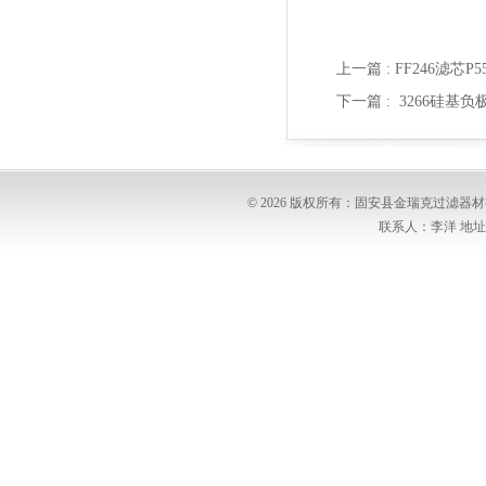
上一篇 :
FF246滤芯P
下一篇 :
3266硅基
© 2026 版权所有：固安县金瑞克过滤
联系人：李洋 地