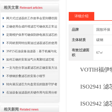
相关文章
Relevant articles
详细介绍
网片式过滤器的工作效率会受到哪些因
素的影响？
正确使用合成纤维滤芯可确保其正常运
品牌
国敖环保
行
定期维护保养可确保防静电液压滤芯的
主体材质
碳钢
正常工作
不同材质阿特拉斯油过滤器滤芯的使用
有效过滤面
周期区别介绍
3NP25石油设备油滤器：基于机械与化
67㎡
积
学协同的油液净化核心
如何正确的安装油气分离聚结滤芯呢
一文与您分享油雾滤芯的正确安装方法
VOTIH福伊
不锈钢折叠滤芯的安装小细节
转向液压滤芯方向盘背后的隐形守护者
ISO2941 
石油设备油滤器的关键作用与应用分析
ISO2942 
相关新闻
Related news